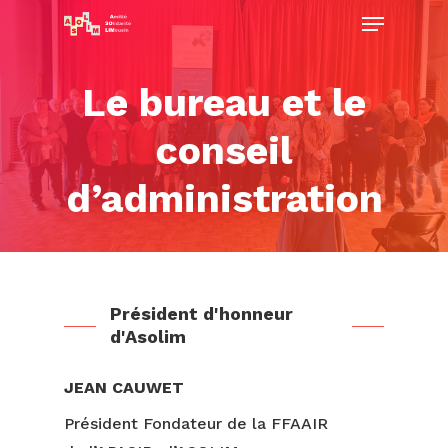
Menu
Passer
au
Ferme
contenu
Le bureau et le
le
principal
menu
conseil
d’administration
Président d'honneur
d'Asolim
JEAN CAUWET
Président Fondateur de la FFAAIR