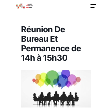
Menu
Passer
au
Ferme
contenu
le
principal
Réunion De
menu
Bureau Et
Permanence de
14h à 15h30