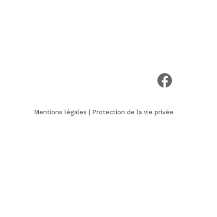
voir notre pa
Mentions légales
|
Protection de la vie privée