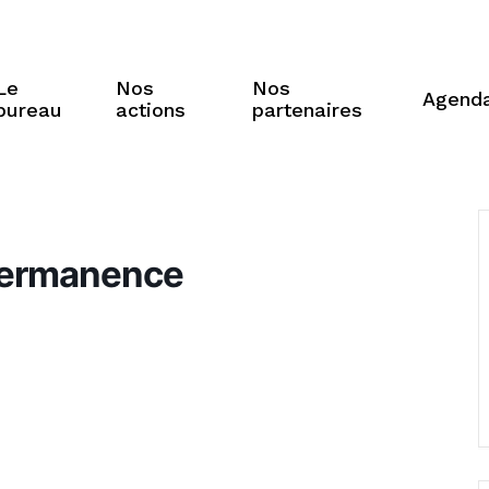
Le
Nos
Nos
Agend
bureau
actions
partenaires
permanence