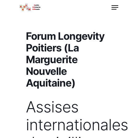
Menu
Passer
au
Ferme
contenu
le
principal
Forum Longevity
menu
Poitiers (La
Marguerite
Nouvelle
Aquitaine)
Assises
internationales